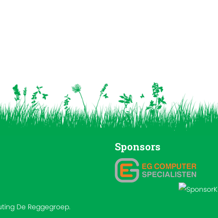
Sponsors
outing De Reggegroep.