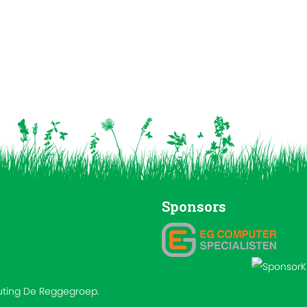
Sponsors
outing De Reggegroep.