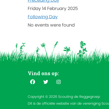
Preceding Day
Friday 14 February 2025
Following Day
No events were found
Vind ons op:
Copyright © 2026 Scouting de Reggegroep
Dit is de officiële website van de vereniging Sc