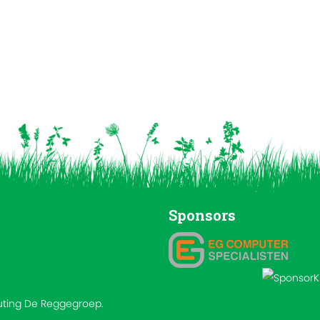
Sponsors
outing De Reggegroep.