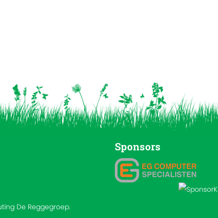
Sponsors
outing De Reggegroep.