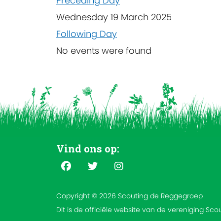
Preceding Day
Wednesday 19 March 2025
Following Day
No events were found
Vind ons op:
Copyright © 2026 Scouting de Reggegroep
Dit is de officiële website van de vereniging Sc