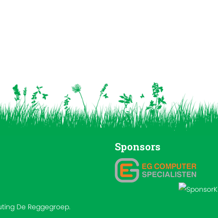
Sponsors
outing De Reggegroep.