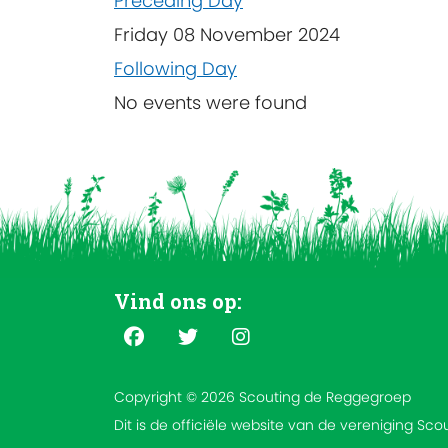
Preceding Day
Friday 08 November 2024
Following Day
No events were found
Vind ons op:
Copyright © 2026 Scouting de Reggegroep
Dit is de officiële website van de vereniging Sc