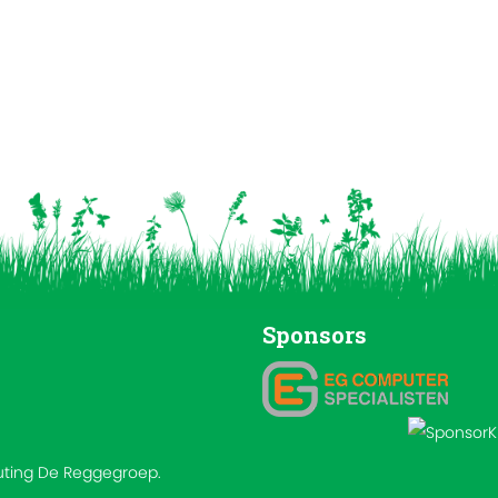
Sponsors
outing De Reggegroep.