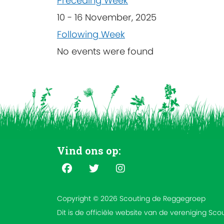
Preceding Week
10 - 16 November, 2025
Following Week
No events were found
Vind ons op:
Copyright © 2026 Scouting de Reggegroep
Dit is de officiële website van de vereniging Sc